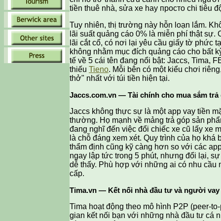
tiền thuê nhà, sửa xe hay просто chi tiêu độ
Tuy nhiên, thị trường này hỗn loạn lắm. Kh
lãi suất quảng cáo 0% là miễn phí thật s
lãi cắt cổ, có nơi lại yêu cầu giấy tờ phức
không nhằm mục đích quảng cáo cho bất kỳ
tế về 5 cái tên đang nổi bật: Jaccs, Tima, 
thiếu
Tieno
. Mỗi bên có một kiểu chơi riên
thở" nhất với túi tiền hiện tại.
Jaccs.com.vn — Tài chính cho mua sắm trả
Jaccs không thực sự là một app vay tiền mặ
thường. Họ mạnh về mảng trả góp sản phẩm,
đang nghĩ đến việc đổi chiếc xe cũ lấy xe m
là chỗ đáng xem xét. Quy trình của họ khá b
thẩm định cũng kỹ càng hơn so với các app
ngay lập tức trong 5 phút, nhưng đổi lại, sự
dễ thấy. Phù hợp với những ai có nhu cầu 
cấp.
Tima.vn — Kết nối nhà đầu tư và người vay
Tima hoạt động theo mô hình P2P (peer-to-pe
gian kết nối bạn với những nhà đầu tư cá 