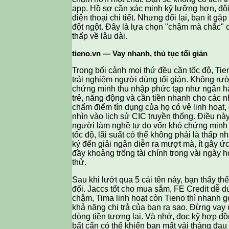
app. Hồ sơ cần xác minh kỹ lưỡng hơn, đôi
điện thoại chi tiết. Nhưng đổi lại, bạn ít gặ
đột ngột. Đây là lựa chọn "chậm mà chắc" 
thấp về lâu dài.
tieno.vn — Vay nhanh, thủ tục tối giản
Trong bối cảnh mọi thứ đều cần tốc độ, Tie
trải nghiệm người dùng tối giản. Không rư
chứng minh thu nhập phức tạp như ngân 
trẻ, năng động và cần tiền nhanh cho các n
chấm điểm tín dụng của họ có vẻ linh hoạt, 
nhìn vào lịch sử CIC truyền thống. Điều nà
người làm nghề tự do vốn khó chứng minh th
tốc độ, lãi suất có thể không phải là thấp nh
ký đến giải ngân diễn ra mượt mà, ít gây ứ
đầy khoảng trống tài chính trong vài ngày 
thử.
Sau khi lướt qua 5 cái tên này, bạn thấy th
đối. Jaccs tốt cho mua sắm, FE Credit dễ
chậm, Tima linh hoạt còn Tieno thì nhanh 
khả năng chi trả của bạn ra sao. Đừng vay c
dòng tiền tương lai. Và nhớ, đọc kỹ hợp đồ
bất cẩn có thể khiến bạn mất vài tháng đau