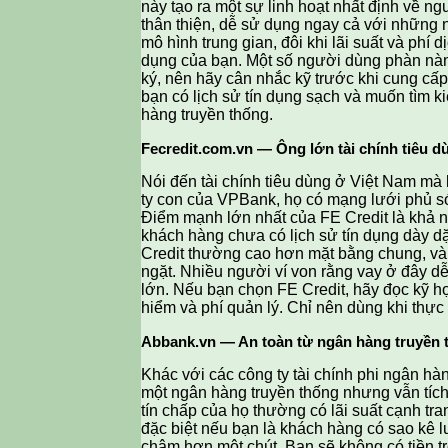
này tạo ra một sự linh hoạt nhất định về 
thân thiện, dễ sử dụng ngay cả với những 
mô hình trung gian, đôi khi lãi suất và phí 
dụng của bạn. Một số người dùng phàn nàn 
ký, nên hãy cân nhắc kỹ trước khi cung cấp 
bạn có lịch sử tín dụng sạch và muốn tìm k
hàng truyền thống.
Fecredit.com.vn — Ông lớn tài chính tiêu d
Nói đến tài chính tiêu dùng ở Việt Nam mà b
ty con của VPBank, họ có mạng lưới phủ só
Điểm mạnh lớn nhất của FE Credit là khả 
khách hàng chưa có lịch sử tín dụng dày d
Credit thường cao hơn mặt bằng chung, và 
ngặt. Nhiều người ví von rằng vay ở đây dễ
lớn. Nếu bạn chọn FE Credit, hãy đọc kỹ h
hiểm và phí quản lý. Chỉ nên dùng khi thực 
Abbank.vn — An toàn từ ngân hàng truyền 
Khác với các công ty tài chính phi ngân h
một ngân hàng truyền thống nhưng vẫn tíc
tín chấp của họ thường có lãi suất cạnh tr
đặc biệt nếu bạn là khách hàng có sao kê 
chậm hơn một chút. Bạn sẽ không có tiền 