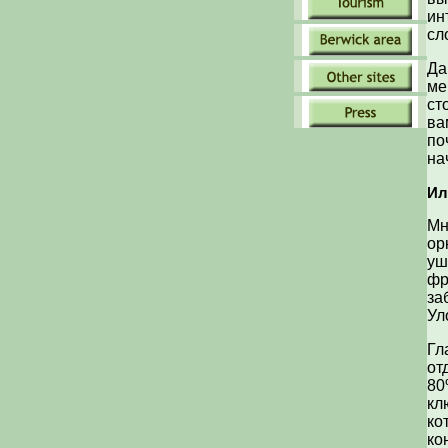
ин
сл
Да
ме
ст
ва
по
на
Ил
Мн
ор
уш
фр
за
Ул
Гл
от
80
кл
ко
ко