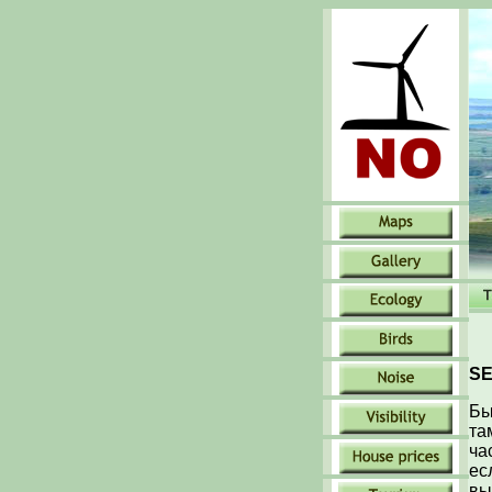
SE
Бы
та
ча
ес
вы