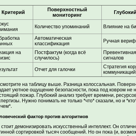
Поверхностный
Критерий
Глубоки
мониторинг
окус
Количество упоминаний
Влияние на би
нимания
бработка
Автоматическая
Ручная верифи
анных
классификация
еакция на
Постфактум (когда всё
Превентивная
ризис
случилось)
сигналов
Стратегия кор
езультат
Отчет для галочки
коммуникаций
смотрите на таблицу выше. Разница колоссальная. Поверх
здает уютное ощущение безопасности, пока под ковром не н
стоящий пожар. Глубокий анализ требует времени, ресурсов 
спертизы. Нужно понимать не только *что* сказали, но и *кто*
ачем*.
ловеческий фактор против алгоритмов
 стоит демонизировать искусственный интеллект. Он отличн
тинной сортировкой тысяч сообщений. Но он пока (и, возмож