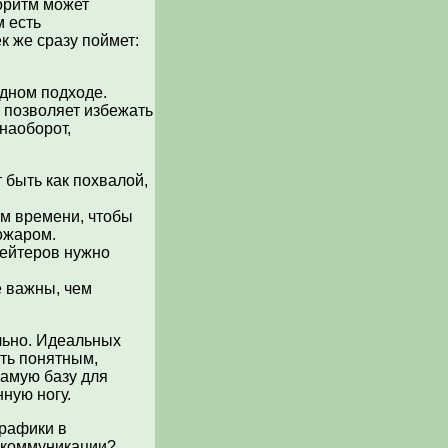
оритм может
м есть
к же сразу поймет:
идном подходе.
 позволяет избежать
 наоборот,
 быть как похвалой,
ом времени, чтобы
пожаром.
хейтеров нужно
 важны, чем
ально. Идеальных
ыть понятным,
самую базу для
нную ногу.
графики в
н коммуникации?