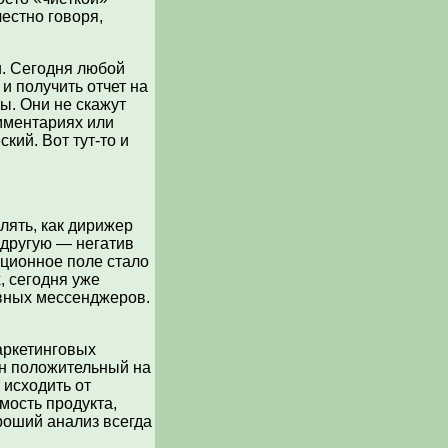
честно говоря,
. Сегодня любой
и получить отчет на
ы. Они не скажут
омментариях или
кий. Вот тут-то и
лять, как дирижер
 другую — негатив
ационное поле стало
, сегодня уже
ивных мессенджеров.
аркетинговых
он положительный на
 исходить от
мость продукта,
роший анализ всегда