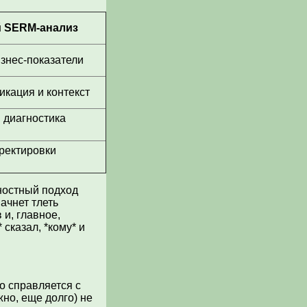
й SERM-анализ
знес-показатели
кация и контекст
 диагностика
ректировки
ностный подход
ачнет тлеть
и, главное,
 сказал, *кому* и
о справляется с
но, еще долго) не