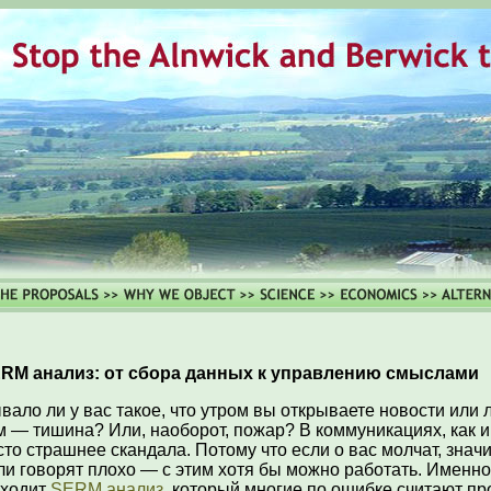
RM анализ: от сбора данных к управлению смыслами
вало ли у вас такое, что утром вы открываете новости или л
м — тишина? Или, наоборот, пожар? В коммуникациях, как и
сто страшнее скандала. Потому что если о вас молчат, значит
ли говорят плохо — с этим хотя бы можно работать. Именно
ходит
SERM анализ
, который многие по ошибке считают пр