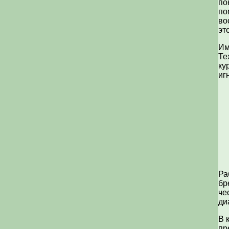
по
по
во
эт
Им
Те
ку
иг
Ра
бр
че
ди
В 
пр