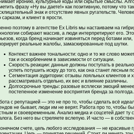
нимает иронию, культурные коды или скрытые смыслы. Алг
метить фразу «Ну вы даете!» как позитивную, потому что та
склицательный знак и отсутствие явных ругательств. Челове
о сарказм, и клиент в ярости.
енно поэтому в агентстве Ex Libris мы настаиваем на гибр
хнологии собирают массив, а люди интерпретируют его. Это
рьезов, когда бренд начинает извиняться перед ботами или,
норирует реальные жалобы, замаскированные под шутки.
Контекст важнее тональности: одно и то же слово может
так и оскорблением в зависимости от ситуации.
Скорость реакции: данные должны поступать в реальн
успеть потушить искру до того, как она станет лесным 
Сегментация аудитории: отзывы лояльных клиентов и 
рассматривать отдельно, их вес и влияние различны.
Долгосрочные тренды: разовые всплески эмоций менее
постепенное изменение восприятия бренда за полгода.
бота с репутацией — это не про то, чтобы сделать всё иде
ендов не бывает, люди им не верят. Работа про то, чтобы б
стным и своевременным. Анализ медиа и соцсетей дает ту 
алога. Без него вы стреляете вслепую. И часто — в собстве
конечном счете, цель любого исследования — не красивые 
езентации. Цель — принятие решений. Стоит ли менять то