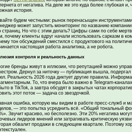
тернета от негатива. На деле же это куда более глубокая и, 
ожная история.
вайте будем честными: рынок перенасыщен инструментами
неджер может запустить мониторинг по названию компании 
о страниц. Но что с этим делать? Цифры сами по себе мертв
м, почему клиенты вдруг начали использовать сарказм в к
чему тон обсуждений сместился с продуктового на политичес
чинается настоящая работа аналитика, а не робота.
люзия контроля и реальность данных
огие бренды живут в иллюзии, что репутацией можно управ
кестром. Дернул за ниточку — публикация вышла, подергал
ел. Реальность 2026 года диктует другие правила. Информ
агментарным. То, что вчера было важно в Telegram-каналах
быто в TikTok, а завтра обсудят в закрытых чатах корпорат
овить этот поток — задача со звездочкой.
авная ошибка, которую мы видим в работе пресс-служб и м
делов, — это попытка усреднить всё. «Общий тональный ф
%». Звучит красиво, но бесполезно. Эти 20% негатива могут
ючевых лидеров мнений или затрагивать критическую уязви
торая обвалит продажи в следующем квартале. Поэтому хо
нтекстуален.