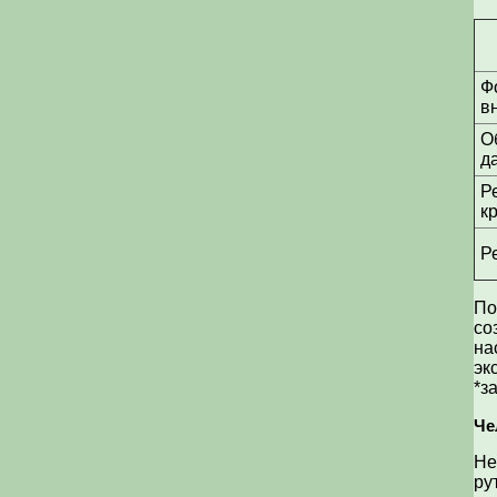
Ф
в
О
д
Р
к
Р
По
со
на
эк
*з
Че
Не
ру